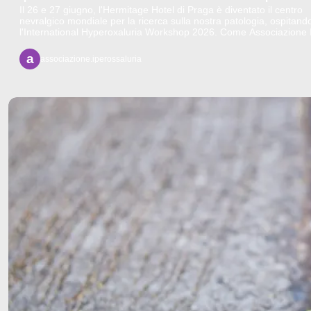
Il 26 e 27 giugno, l'Hermitage Hotel di Praga è diventato il centro
nevralgico mondiale per la ricerca sulla nostra patologia, ospitand
l'International Hyperoxaluria Workshop 2026. Come Associazione I
Iperossaluria, non potevamo e non volevamo mancare.
a
associazione.iperossaluria