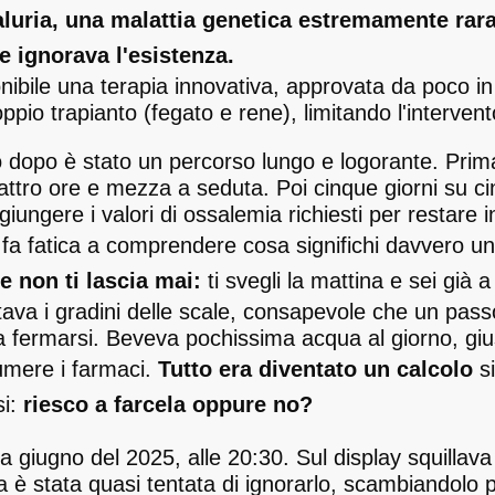
luria, una malattia genetica estremamente rara,
e ignorava l'esistenza.
ibile una terapia innovativa, approvata da poco in I
oppio trapianto (fegato e rene), limitando l'intervent
dopo è stato un percorso lungo e logorante. Prima l
attro ore e mezza a seduta. Poi cinque giorni su ci
iungere i valori di ossalemia richiesti per restare in 
 fa fatica a comprendere cosa significhi davvero un
e non ti lascia mai:
ti svegli la mattina e sei già 
ava i gradini delle scale, consapevole che un pass
a fermarsi. Beveva pochissima acqua al giorno, gius
umere i farmaci.
Tutto era diventato un calcolo
si
si:
riesco a farcela oppure no?
 a giugno del 2025, alle 20:30. Sul display squilla
è stata quasi tentata di ignorarlo, scambiandolo p