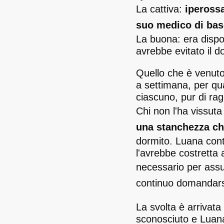
La cattiva:
iperossa
suo medico di bas
La buona: era dispon
avrebbe evitato il d
Quello che è venuto 
a settimana, per qu
ciascuno, pur di ragg
Chi non l'ha vissuta
una stanchezza ch
dormito. Luana cont
l'avrebbe costretta 
necessario per ass
continuo domandar
La svolta è arrivata
sconosciuto e Luana 