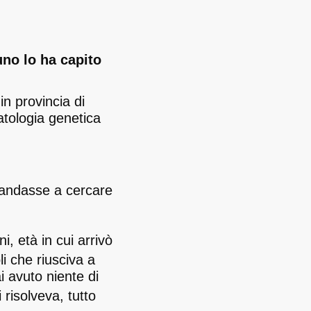
no lo ha capito
n provincia di
atologia genetica
o.
 andasse a cercare
i, età in cui arrivò
i che riusciva a
i avuto niente di
i risolveva, tutto