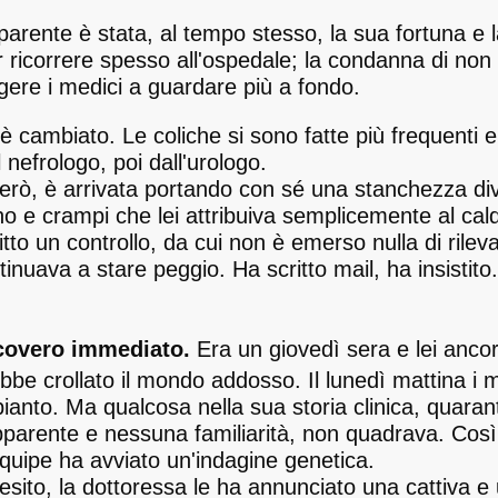
parente è stata, al tempo stesso, la sua fortuna e
r ricorrere spesso all'ospedale; la condanna di non
gere i medici a guardare più a fondo.
 cambiato. Le coliche si sono fatte più frequenti e 
l nefrologo, poi dall'urologo.
però, è arrivata portando con sé una stanchezza d
o e crampi che lei attribuiva semplicemente al caldo.
tto un controllo, da cui non è emerso nulla di rilev
inuava a stare peggio. Ha scritto mail, ha insistito.
ricovero immediato.
Era un giovedì sera e lei anc
ebbe crollato il mondo addosso. Il lunedì mattina i 
rapianto. Ma qualcosa nella sua storia clinica, quarant
arente e nessuna familiarità, non quadrava. Così
équipe ha avviato un'indagine genetica.
esito, la dottoressa le ha annunciato una cattiva 