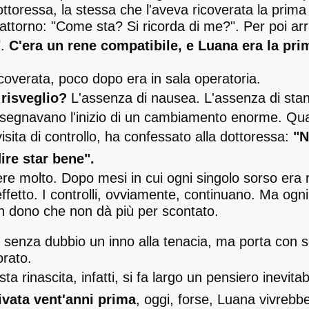
ttoressa, la stessa che l'aveva ricoverata la prima 
i attorno: "Come sta? Si ricorda di me?". Per poi arr
".
C'era un rene compatibile, e Luana era la prim
icoverata, poco dopo era in sala operatoria.
 risveglio?
L'assenza di nausea. L'assenza di sta
, segnavano l'inizio di un cambiamento enorme. Qu
sita di controllo, ha confessato alla dottoressa:
"N
ire star bene".
e molto. Dopo mesi in cui ogni singolo sorso era r
fetto. I controlli, ovviamente, continuano. Ma ogni 
un dono che non dà più per scontato.
è senza dubbio un inno alla tenacia, ma porta con 
orato.
ta rinascita, infatti, si fa largo un pensiero inevitab
ivata vent'anni prima
, oggi, forse, Luana vivrebb