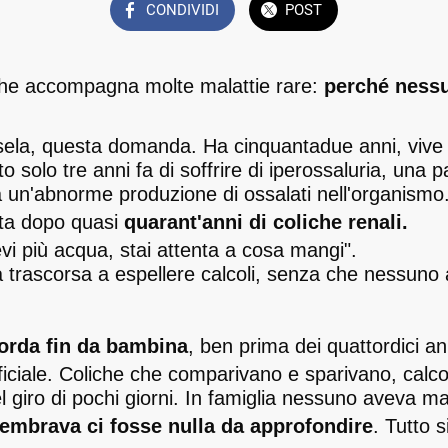
CONDIVIDI
POST
he accompagna molte malattie rare:
perché nessu
ela, questa domanda. Ha cinquantadue anni, vive i
 solo tre anni fa di soffrire di iperossaluria, una p
 un'abnorme produzione di ossalati nell'organism
ata dopo quasi
quarant'anni di coliche renali.
vi più acqua, stai attenta a cosa mangi".
a trascorsa a espellere calcoli, senza che nessuno
icorda fin da bambina
, ben prima dei quattordici ann
ficiale. Coliche che comparivano e sparivano, calcol
l giro di pochi giorni. In famiglia nessuno aveva ma
embrava ci fosse nulla da approfondire
. Tutto s