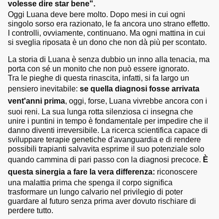
volesse dire star bene".
Oggi Luana deve bere molto. Dopo mesi in cui ogni
singolo sorso era razionato, le fa ancora uno strano effetto.
I controlli, ovviamente, continuano. Ma ogni mattina in cui
si sveglia riposata è un dono che non dà più per scontato.
La storia di Luana è senza dubbio un inno alla tenacia, ma
porta con sé un monito che non può essere ignorato.
Tra le pieghe di questa rinascita, infatti, si fa largo un
pensiero inevitabile:
se quella diagnosi fosse arrivata
vent'anni prima
, oggi, forse, Luana vivrebbe ancora con i
suoi reni. La sua lunga rotta silenziosa ci insegna che
unire i puntini in tempo è fondamentale per impedire che il
danno diventi irreversibile. La ricerca scientifica capace di
sviluppare terapie genetiche d'avanguardia e di rendere
possibili trapianti salvavita esprime il suo potenziale solo
quando cammina di pari passo con la diagnosi precoce.
È
questa sinergia a fare la vera differenza:
riconoscere
una malattia prima che spenga il corpo significa
trasformare un lungo calvario nel privilegio di poter
guardare al futuro senza prima aver dovuto rischiare di
perdere tutto.