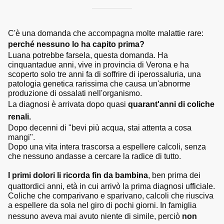
C'è una domanda che accompagna molte malattie rare:
perché nessuno lo ha capito prima?
Luana potrebbe farsela, questa domanda. Ha
cinquantadue anni, vive in provincia di Verona e ha
scoperto solo tre anni fa di soffrire di iperossaluria, una
patologia genetica rarissima che causa un'abnorme
produzione di ossalati nell'organismo.
La diagnosi è arrivata dopo quasi
quarant'anni di coliche
renali.
Dopo decenni di "bevi più acqua, stai attenta a cosa
mangi".
Dopo una vita intera trascorsa a espellere calcoli, senza
che nessuno andasse a cercare la radice di tutto.
I primi dolori li ricorda fin da bambina
, ben prima dei
quattordici anni, età in cui arrivò la prima diagnosi ufficiale.
Coliche che comparivano e sparivano, calcoli che riusciva
a espellere da sola nel giro di pochi giorni. In famiglia
nessuno aveva mai avuto niente di simile, perciò
non