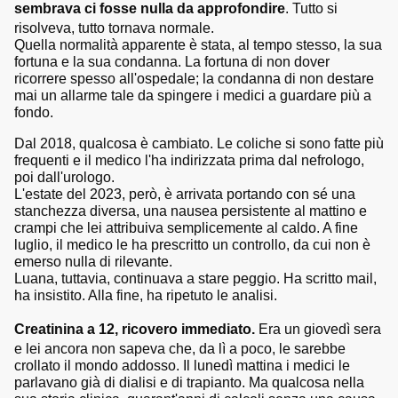
sembrava ci fosse nulla da approfondire
. Tutto si
risolveva, tutto tornava normale.
Quella normalità apparente è stata, al tempo stesso, la sua
fortuna e la sua condanna. La fortuna di non dover
ricorrere spesso all'ospedale; la condanna di non destare
mai un allarme tale da spingere i medici a guardare più a
fondo.
Dal 2018, qualcosa è cambiato. Le coliche si sono fatte più
frequenti e il medico l'ha indirizzata prima dal nefrologo,
poi dall'urologo.
L'estate del 2023, però, è arrivata portando con sé una
stanchezza diversa, una nausea persistente al mattino e
crampi che lei attribuiva semplicemente al caldo. A fine
luglio, il medico le ha prescritto un controllo, da cui non è
emerso nulla di rilevante.
Luana, tuttavia, continuava a stare peggio. Ha scritto mail,
ha insistito. Alla fine, ha ripetuto le analisi.
Creatinina a 12, ricovero immediato.
Era un giovedì sera
e lei ancora non sapeva che, da lì a poco, le sarebbe
crollato il mondo addosso. Il lunedì mattina i medici le
parlavano già di dialisi e di trapianto. Ma qualcosa nella