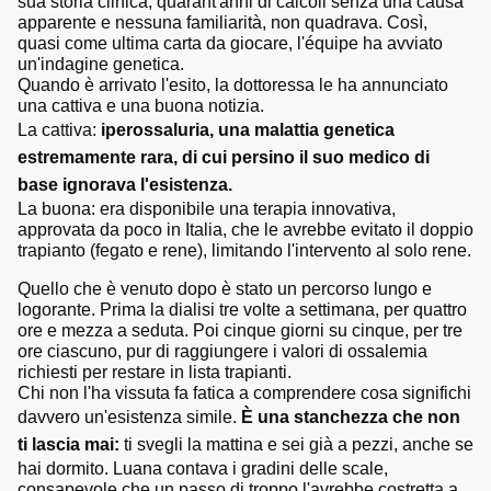
sua storia clinica, quarant'anni di calcoli senza una causa
apparente e nessuna familiarità, non quadrava. Così,
quasi come ultima carta da giocare, l'équipe ha avviato
un'indagine genetica.
Quando è arrivato l'esito, la dottoressa le ha annunciato
una cattiva e una buona notizia.
La cattiva:
iperossaluria, una malattia genetica
estremamente rara, di cui persino il suo medico di
base ignorava l'esistenza.
La buona: era disponibile una terapia innovativa,
approvata da poco in Italia, che le avrebbe evitato il doppio
trapianto (fegato e rene), limitando l'intervento al solo rene.
Quello che è venuto dopo è stato un percorso lungo e
logorante. Prima la dialisi tre volte a settimana, per quattro
ore e mezza a seduta. Poi cinque giorni su cinque, per tre
ore ciascuno, pur di raggiungere i valori di ossalemia
richiesti per restare in lista trapianti.
Chi non l'ha vissuta fa fatica a comprendere cosa significhi
davvero un'esistenza simile.
È una stanchezza che non
ti lascia mai:
ti svegli la mattina e sei già a pezzi, anche se
hai dormito. Luana contava i gradini delle scale,
consapevole che un passo di troppo l'avrebbe costretta a