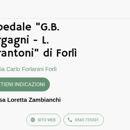
edale "G.B.
gagni - L.
rantoni" di Forlì
ia Carlo Forlanini Forlì
TIENI INDICAZIONI
sa Loretta Zambianchi
SITO WEB
0543 735301