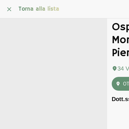
Torna alla lista
Osp
Mor
Pie
34 V
OT
Dott.s