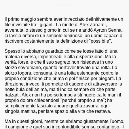
Il primo maggio sembra aver intrecciato definitivamente un
filo invisibile tra i giganti. La morte di Alex Zanardi,
avvenuta lo stesso giorno in cui se ne andò Ayrton Senna,
ci lascia orfani di un simbolo luminoso, un uomo capace di
riscrivere costantemente la definizione di "possibile".
Spesso lo abbiamo guardato come se fosse fatto di una
materia diversa, impermeabile alla disperazione. Ma la
verità, forse, è che il suo segreto non risiedeva in uno
sforzo sovrumano, quanto nell'aver trovato una rotta. Lo
sforzo logora, consuma, è una lotta estenuante contro la
propria condizione che prima o poi finisce per piegarti. La
direzione, invece, ti permette di cadere e di attraversare la
notte buia dell'anima, ma ti indica sempre da che parte
rialzarti. Alex non ha perso tempo a stringere tra le mani il
proprio dolore chiedendosi "perché proprio a me"; ha
semplicemente lasciato andare quella zavorra, ogni
singola mattina, per fare spazio alla vita che restava.
Ma in questi giorni, mentre celebriamo giustamente l'uomo,
il campione e quel suo inconfondibile sorriso contagioso, il