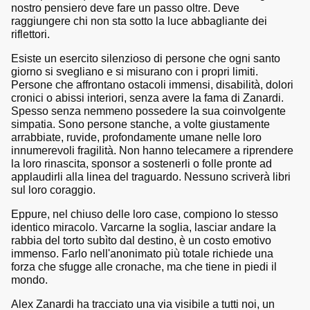
nostro pensiero deve fare un passo oltre. Deve
raggiungere chi non sta sotto la luce abbagliante dei
riflettori.
Esiste un esercito silenzioso di persone che ogni santo
giorno si svegliano e si misurano con i propri limiti.
Persone che affrontano ostacoli immensi, disabilità, dolori
cronici o abissi interiori, senza avere la fama di Zanardi.
Spesso senza nemmeno possedere la sua coinvolgente
simpatia. Sono persone stanche, a volte giustamente
arrabbiate, ruvide, profondamente umane nelle loro
innumerevoli fragilità. Non hanno telecamere a riprendere
la loro rinascita, sponsor a sostenerli o folle pronte ad
applaudirli alla linea del traguardo. Nessuno scriverà libri
sul loro coraggio.
Eppure, nel chiuso delle loro case, compiono lo stesso
identico miracolo. Varcarne la soglia, lasciar andare la
rabbia del torto subìto dal destino, è un costo emotivo
immenso. Farlo nell'anonimato più totale richiede una
forza che sfugge alle cronache, ma che tiene in piedi il
mondo.
Alex Zanardi ha tracciato una via visibile a tutti noi, un