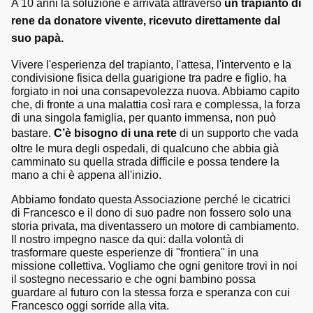
A 10 anni la soluzione è arrivata attraverso
un trapianto di
rene da donatore vivente, ricevuto direttamente dal
suo papà.
​Vivere l'esperienza del trapianto, l'attesa, l'intervento e la
condivisione fisica della guarigione tra padre e figlio, ha
forgiato in noi una consapevolezza nuova. Abbiamo capito
che, di fronte a una malattia così rara e complessa, la forza
di una singola famiglia, per quanto immensa, non può
bastare.
C’è
bisogno
di
una
rete
di un supporto che vada
oltre le mura degli ospedali, di qualcuno che abbia già
camminato su quella strada difficile e possa tendere la
mano a chi è appena all'inizio.
​Abbiamo fondato questa Associazione perché le cicatrici
di Francesco e il dono di suo padre non fossero solo una
storia privata, ma diventassero un motore di cambiamento.
Il nostro impegno nasce da qui: dalla volontà di
trasformare queste esperienze di "frontiera" in una
missione collettiva. Vogliamo che ogni genitore trovi in noi
il sostegno necessario e che ogni bambino possa
guardare al futuro con la stessa forza e speranza con cui
Francesco oggi sorride alla vita.