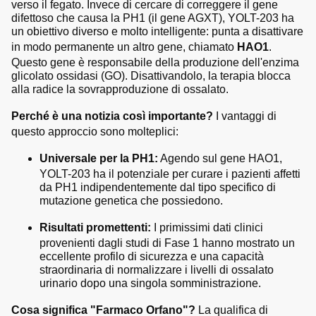
verso il fegato. Invece di cercare di correggere il gene
difettoso che causa la PH1 (il gene AGXT), YOLT-203 ha
un obiettivo diverso e molto intelligente: punta a disattivare
in modo permanente un altro gene, chiamato
HAO1
.
Questo gene è responsabile della produzione dell'enzima
glicolato ossidasi (GO). Disattivandolo, la terapia blocca
alla radice la sovrapproduzione di ossalato.
Perché è una notizia così importante?
I vantaggi di
questo approccio sono molteplici:
Universale per la PH1:
Agendo sul gene HAO1,
YOLT-203 ha il potenziale per curare i pazienti affetti
da PH1 indipendentemente dal tipo specifico di
mutazione genetica che possiedono.
Risultati promettenti:
I primissimi dati clinici
provenienti dagli studi di Fase 1 hanno mostrato un
eccellente profilo di sicurezza e una capacità
straordinaria di normalizzare i livelli di ossalato
urinario dopo una singola somministrazione.
Cosa significa "Farmaco Orfano"?
La qualifica di