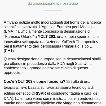
da associazione.iperossaluria
Arrivano notizie molto incoraggianti dal fronte della ricerca
scientifica avanzata. L'Agenzia Europea per i Medicinali
(EMA) ha ufficialmente concesso la designazione di
"Farmaco Orfano" a
YOLT-203
, una terapia sperimentale
innovativa sviluppata dall'azienda YolTech Therapeutics
per il trattamento dell'Iperossaluria Primaria di Tipo 1
(PH1).
Questa designazione europea segue riconoscimenti simili
già ottenuti in precedenza dalla FDA negli Stati Uniti,
confermando il grande potenziale clinico di questo
approccio.
Cos'è YOLT-203 e come funziona?
Si tratta di una
terapia
in vivo
basata sull'avanzatissima tecnologia di
editing genetico
CRISPR
(il cosiddetto "taglia e cuci" del
DNA). La terapia viene somministrata per via endovenosa
tramite nanoparticelle lipidiche che viaggiano direttamente