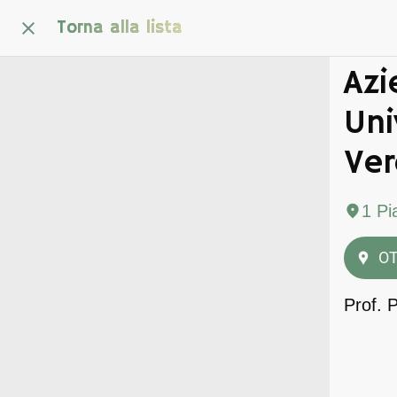
Torna alla lista
Azi
Uni
Ve
1 Pi
OT
Prof. 