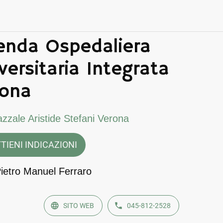
enda Ospedaliera
versitaria Integrata
rona
azzale Aristide Stefani Verona
TIENI INDICAZIONI
Pietro Manuel Ferraro
SITO WEB
045-812-2528